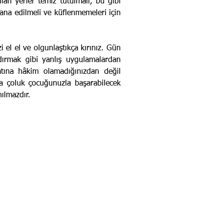
lan yerler temiz tutulmalı, bu gibi
ana edilmeli ve küflenmemeleri için
i el el ve olgunlaştıkça kırınız. Gün
­dırmak gibi yanlış uygulamalardan
atına hâkim olamadığınızdan değil
rla çoluk çocuğunuzla başarabilecek
ılmazdır.