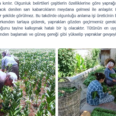
 kırılır. Olgunluk belirtileri çeşitlerin özelliklerine göre yapr
ık denilen sarı kabarcıkların meydana gelmesi ile anlaşılır. 
bir şekilde görülmez. Bu takdirde olgunluğu anlama işi üreticinin b
erkenden tarlaya giderek, yaprakları gözden geçirmemiz gerek
uğunu tayine kalkışmak hatalı bir iş olacaktır. Tütünün en 
den başlamalı ve güneş gereği gibi yükselip yap­raklar gevşeyi