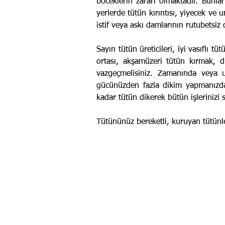
böceklerin zararı olmaktadır. Bunlar
yerlerde tütün kırıntısı, yiyecek ve
istif veya askı damlarının rutubetsiz 
Sayın tütün üreticileri, iyi vasıflı t
ortası, akşamüzeri tütün kırmak, d
vazgeçmelisiniz. Zamanında veya u
gücünüz­den fazla dikim yapmanızdan
kadar tütün dikerek bütün işleriniz
Tütününüz bereketli, kuruyan tütünl
Bu kodu kopyalayıp sitenize yapıştırın.