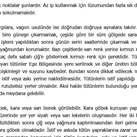
 noktalar şunlardır. Az ip kullanmak için lüzumundan fazla sık 
n sokulmamalıdır.
rgılara, vagon usulünde ise doğ­rudan doğruya aynalara takılı
den bire güneşe çıkarmamak, çeşide göre bir süre gölgede sar
 işlemi yapıldıktan sonra günün serin saatlerinde çıkarmak v
 yağmurdan korumaktır. Bazı çeşitlerde sarı renk yerine kırmızı
aç defa sabah çiğ’e göstermek kırmızı renk için gereklidir. T
uyan tütünler Ege Bölgesinde yere serilmek ve diğer üretim b
işkinleşir ve suyunu kaybeder. Bundan sonra dikkat edilecek no
 istif veya askı yerine nakledilmesidir. Tütünlerin istif yapıldığ
 rutubetsiz yerler olmalıdır. Aksi halde tütünlerin bulunduğu yer
da meydana gelebilir.
ek, kara veya sarı benek görülebilir. Kara göbek kuruyan yapr
zerinde yer yer siyah veya sarı lekelerin oluşmasıdır. Her iki 
dizildikten sonra çiğ veya yağmura kaptırılmasından ileri gelme
a göbek olmaktadır. İstif ve askıda tütün yapraklarına zarar ver