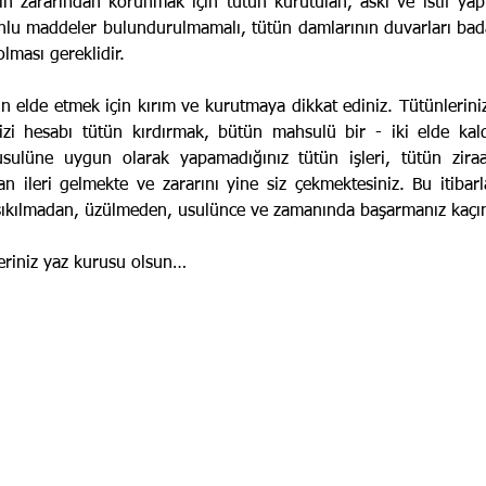
ın zararından korunmak için tütün kurutulan, askı ve istif yapı
 unlu maddeler bulundurulmamalı, tütün damlarının duvarları bad
olması gereklidir.
ütün elde etmek için kırım ve kurutmaya dikkat ediniz. Tütünleriniz
izi hesabı tütün kırdırmak, bütün mahsulü bir - iki elde kal
sulüne uygun olarak yapamadığınız tütün işleri, tütün zira
 ileri gelmekte ve zararını yine siz çekmek­tesiniz. Bu itiba
i sıkılmadan, üzülmeden, usulünce ve zamanında başarmanız kaçın
eriniz yaz kurusu olsun…