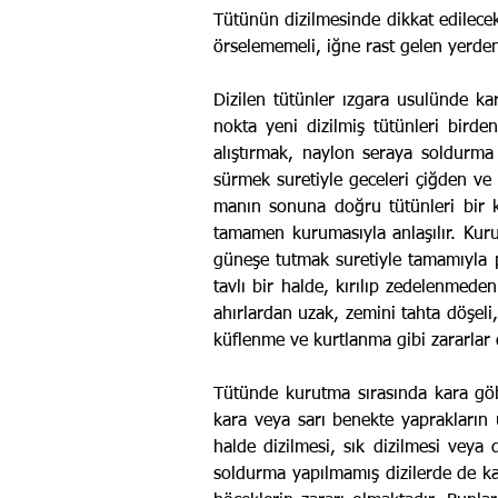
Tütünün dizilmesinde dikkat edilecek
örselememeli, iğne rast gelen yerde
Dizilen tütünler ızgara usulünde ka
nokta yeni dizilmiş tütünleri bir
alıştırmak, naylon seraya soldurma
sürmek suretiyle geceleri çiğden ve
manın sonuna doğru tütünleri bir k
tamamen kurumasıyla anlaşılır. Kur
güneşe tutmak suretiyle tamamıyla p
tavlı bir halde, kırılıp zedelenmeden
ahırlardan uzak, zemini tahta döşeli,
küflenme ve kurtlanma gibi zararlar 
Tütünde kurutma sırasında kara göb
kara veya sarı benekte yaprakların ü
halde dizilmesi, sık dizilmesi veya 
soldurma yapılmamış dizilerde de kar