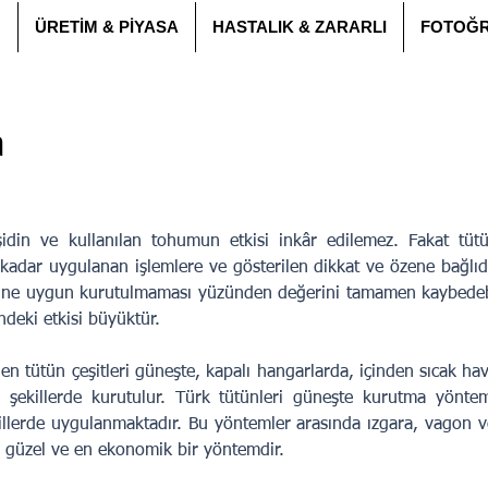
N
ÜRETİM & PİYASA
HASTALIK & ZARARLI
FOTOĞR
a
çeşidin ve kullanılan tohumun etkisi inkâr edilemez. Fakat tüt
 kadar uygulanan işlemlere ve gösterilen dikkat ve özene bağlıdır
üne uygun kurutulmaması yüzünden değerini tamamen kaybedebil
ndeki etkisi büyüktür.
len tütün çeşitleri güneşte, kapalı hangarlarda, içinden sıcak ha
itli şekillerde kurutulur. Türk tütünleri güneşte kurutma yönt
illerde uygulanmaktadır. Bu yöntemler arasında ızgara, vagon v
n güzel ve en ekonomik bir yöntemdir.