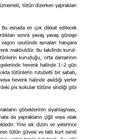
dizmemeli, tütün dizerken yaprakları
r. Bu esnada en çok dikkat edilecek
ardıktan sonra yavaş yavaş güneşe
e vagon usulünde aynaları hangara
 renk makbuldür. Bu takdirde kurut­
ütünlerin kuruduğu, orta damarının
ölgelerinde hevenk halinde 1–2 gün
kta tütünlerin rutubetli bir sabah,
ı veya hevenk halinde asıldığı yerler
deki pis kokular tütüne sindiği gibi
akların göbeklerinin siyahlaşması,
hata da yaprakların çiğli veya ıslak
ktedir. Yine sık dizim ve yeterince
en tütün güvesi ve tatlı kurt isimli