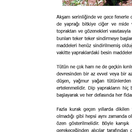
Akşam serinliğinde ve gece fenerle d
de yaprağı bitkiye ciğer ve mide 
topraktan ve gözenekleri vasıtasıyla 
bunları teker teker sindirmeye başla
maddeleri henüz sindirilmemiş oldu
vakitte yapraklardaki besin maddeleri
Tütün ne çok ham ne de geçkin kırıl
devresinden bir az evvel veya bir az
düşen, yağmur yağan tütün­lerden
ertelenmelidir. Dip yaprakların hiç 
başlayarak ve her defasında her fid
Fazla kurak geçen yıllarda dikilen
olmadığı gibi hepsi aynı zamanda olg
özen gösterilmelidir. Böyle karışık
gerekeceğinden alıcılar tarafından d