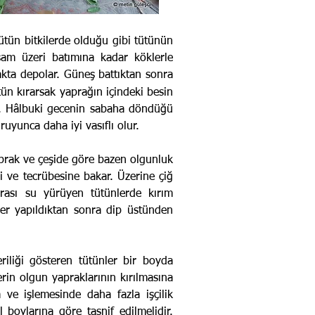
ütün bitkilerde olduğu gibi tütünün
şam üzeri batımına kadar köklerle
akta depolar. Güneş battıktan sonra
tün kırarsak yaprağın içindeki besin
ar. Hâlbuki gecenin sabaha döndüğü
uyunca daha iyi vasıflı olur.
prak ve çeşide göre bazen olgunluk
i ve tecrübesine bakar. Üzerine çiğ
rası su yürüyen tütünlerde kırım
mler yapıldıktan sonra dip üstünden
riliği gösteren tütünler bir boyda
rin olgun yapraklarının kırılmasına
 ve işlemesinde daha fazla işçilik
 boylarına göre tasnif edilmelidir.