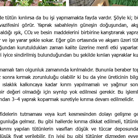
e tütün kırılırsa da bu işi yapmamakta fayda vardır. Şöyle ki; b
vazifesini görür. Yaprak sabahleyin güneşin doğuşundan, ak
aldığı ışık, CO
ve besin maddelerini birbirine karıştırarak yapr
2
r ve işe yarar şekle sokar. Eğer gün ortasında ve akşam üzeri tü
ğundan kurutuldukları zaman kalite üzerine menfi etki yaparl
 iyice sindirilmiş bulunduğundan bu şekilde kırılan yapraklar kur
mamalı tam olgunluk zamanında kırılmalıdır. Bununla beraber to
 sonra kırmak zorunluluğu olabilir ki bu da yine üreticinin bilg
 ıslaklık kalkıncaya kadar kırım yapılmamalı ve yağmur son
bir değeri olmadığı için sıyrılıp yok edilmesi gerekir. Bu işle
andan 3–4 yaprak koparmak suretiyle kırıma devam edilmelidir.
 fidelerin tutmaması veya kurt kesmesinden dolayı gelişme ge
unluğa gelmez. Bu gibi hallerde kırıma dikkat edilmeli, tütünle
 kırımı yapılan tütünlerin vasıfları düşük ve tüccar deposunda
üşük fiyat verilebilir. En iyisi bu gibi tütünler dizmeden evvel