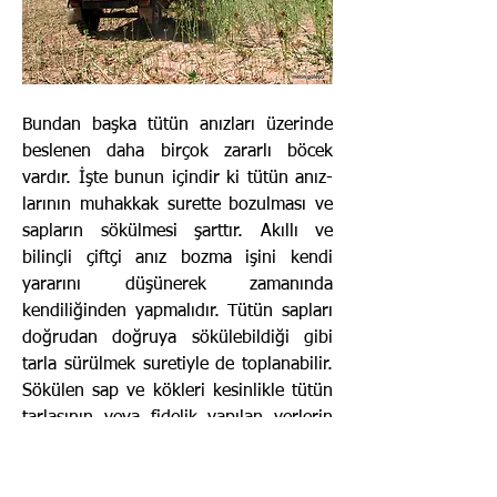
Bundan başka tütün anızları üzerinde
bes­lenen daha birçok zararlı böcek
vardır. İşte bunun içindir ki tütün anız­
larının muhakkak surette bozulması ve
sapların sökülmesi şarttır. Akıllı ve
bilinçli çiftçi anız bozma işini kendi
yararını düşünerek zamanında
kendiliğinden yapmalıdır. Tütün sapları
doğrudan doğruya sökülebildiği gibi
tarla sürülmek suretiyle de toplanabilir.
Sökülen sap ve kökleri kesinlikle tütün
tarlasının veya fidelik yapılan yerlerin
içinde veya etrafında bırakılmamalıdır.
Bilhassa thrips ve tütün gebesi gibi