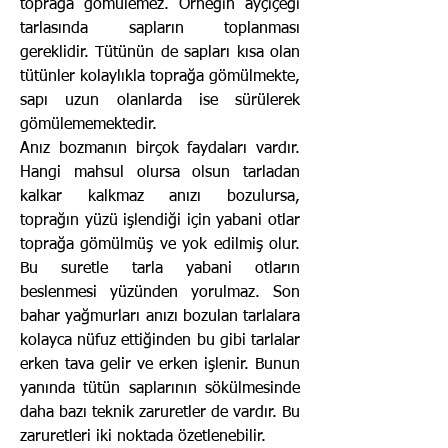
toprağa gömülemez. Örneğin ayçiçeği
tarlasında sapların toplanması
gereklidir. Tütünün de sapları kısa olan
tütünler kolaylıkla toprağa gömülmekte,
sapı uzun olanlarda ise sürülerek
gömülememektedir.
Anız bozmanın birçok faydaları vardır.
Hangi mahsul olursa olsun tarladan
kalkar kalkmaz anızı bozulursa,
toprağın yüzü işlendiği için yabani otlar
toprağa gömülmüş ve yok edilmiş olur.
Bu suretle tarla yabani otların
beslenmesi yüzünden yorulmaz. Son
bahar yağmurları anızı bozulan tarlalara
kolayca nüfuz ettiğinden bu gibi tar­lalar
erken tava gelir ve erken işlenir. Bunun
yanında tütün sapları­nın sökülmesinde
daha bazı teknik zaruretler de vardır. Bu
zaruretleri iki noktada özetlenebilir.