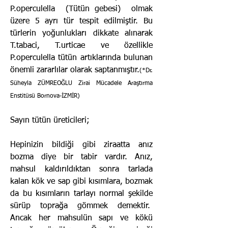
P.operculella (Tütün gebesi) olmak
üzere 5 ayrı tür tespit edilmiştir. Bu
türlerin yoğunluk­ları dikkate alınarak
T.tabaci, T.urticae ve özellikle
P.operculella tütün artıklarında bulunan
önemli zararlılar olarak saptanmıştır.
(*Dr.
Süheyla ZÜMREOĞLU Zirai Mücadele Araştırma
Enstitüsü Bornova-İZMİR)
Sayın tütün üreticileri;
Hepinizin bildiği gibi ziraatta anız
bozma diye bir tabir vardır. Anız,
mahsul kaldırıldıktan sonra tarlada
kalan kök ve sap gibi kısımlara, bozmak
da bu kısımların tarlayı normal şekilde
sürüp top­rağa gömmek demektir.
Ancak her mahsulün sapı ve kökü