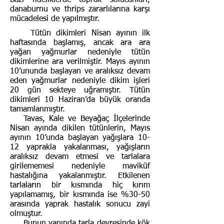
Bazı fideliklerde toprak solucanları,
danaburnu ve thrips zararlılarına karşı
mücadelesi de yapılmıştır.
Tütün dikimleri Nisan ayının ilk
haftasında başlamış, ancak ara ara
yağan yağmurlar nedeniyle tütün
dikimlerine ara verilmiştir. Mayıs ayının
10’ununda başlayan ve aralıksız devam
eden yağmurlar nedeniyle dikim işleri
20 gün sekteye uğramıştır. Tütün
dikimleri 10 Haziran’da büyük oranda
tamamlanmıştır.
Tavas, Kale ve Beyağaç İlçelerinde
Nisan ayında dikilen tütünlerin, Mayıs
ayının 10’unda başlayan yağışlara 10-
12 yaprakla yakalanması, yağışların
aralıksız devam etmesi ve tarlalara
girilememesi nedeniyle maviküf
hastalığına yakalanmıştır. Etkilenen
tarlaların bir kısmında hiç kırım
yapılamamış, bir kısmında ise %30-50
arasında yaprak hastalık sonucu zayi
olmuştur.
Bunun yanında tarla devresinde kök