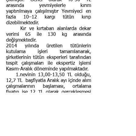
çıkmıştır. Genel olarak 40-50 TL
arasında yevmiyelerle kırım
yaptırılmaya çalışılmıştır Yevmiyeci en
fazla 10–12 kargı tütün kırıp
dizebilmektedir.
Kır ve kırtaban alanlarda dekar
verimi 65 ile 130 kg arasında
değişmektedir.
2014 yılında üretilen tütünlerin
kutulama işleri tamamlanarak,
şirketlerinin tütün eksperleri tarafından
tespit çalışmaları ile ekspertiz işlemi
Kasım-Aralık döneminde yapılmaktadır.
1.nevinin 13,00-13,50 TL olduğu,
12,7 TL başfiyatla
Aralık ayı içinde alım
çalışmalarının başlaması,
ortalama
fiyatın ise 12 TL olarak gerçekleşmesi
ve Ocak-Şubat aylarında tamamlanması
beklenmektedir. Şirketler yıl içinde
üreticilere avans vermişlerdir. 2013 yılı
ürününde fazla üretilen ve şirketler
tarafından stok edilen tütünler ile
yabancı alıcıların özellikle Yunanistan ile
oriental tütün ihtiyaçlarını karşılamak