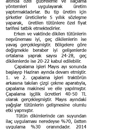
altında özel gübreleme ve ilaçlama
yöntemleri uygulayarak üretim
yaptırmaktadırlar. Bu tip üretim için
şirketler üreticilerle 5 yıllık sözleşme
yaparak, üretilen tütünlere özel fiyat
tarifesi tatbik etmektedirler.
Erken ve vaktinde dikilen tütünlerin
neşvüneması iyi, geç dikilenlerin ise
yavaş gerçekleşmiştir. Bölgelere göre
değişmekle beraber iyi gelişenlerde
ortalama yaprak sayısı 24-28, geç
dikilenlerde ise 20-22 kabul edilebilir.
Çapalama işleri Mayıs ayı sonunda
başlayıp Haziran ayında devam etmiştir.
1. ve 2. çapalama işleri traktörün
arkasına takılan çizgi çekme aparatıyla,
çapalama makinesi ve elle yapılmıştır.
Çapalama işçilik ücretleri 40-50 TL
olarak gerçekleşmiştir. Mayıs ayındaki
yağışlar tütünlerin gelişmesine olumlu
etki yapmıştır.
Tütün dikimlerinde can suyundan
ilaç uygulaması neredeyse %70, üstten
uygulama %30 oranındadır. 2014