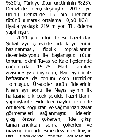
%30’u, Türkiye tütün üretiminin %23’ü
Denizli’de gerçekleşmiştir.
2013 yılı
ürünü Denizli’de 15 bin üreticinin
tütünü alınarak ortalama 10,50 KG/TL
fiyatla yaklaşık 219 milyon TL. ödeme
yapılmıştır.
2014 yılı tütün fidesi hazırlıkları
Şubat ayı içerisinde fidelik yerlerinin
hazırlanması, fidelik topraklarının
dezenfeksiyonu ile başlamıştır. Tütün
tohumu ekimi Tavas ve Kale ilçelerinde
çoğunlukla 15–25 Mart tarihleri
arasında yapılmış olup, Mart ayının ilk
haftasında da tohum eken üreticiler
olmuştur. Üreticiler tütün fidelerinin
Nisan ayı sonu ile Mayıs ayının ilk
haftasına dikilecek şekilde hazırlıklarını
yapmışlardır. Fidelikler naylon örtülerle
örtülerek soğuktan ve yağmurdan zarar
görmemeleri sağlanmıştır. Fidelerin
çıkışı öncesi çökerten, fide çıkışı
tamamlandıktan sonra çökerten ve
maviküf mücadelesine devam edilmiştir.