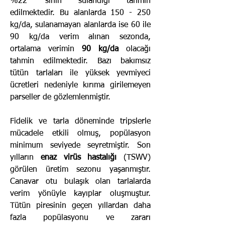
%22 ’sinin sulandığı tahmin
edilmektedir. Bu alanlarda 150 - 250
kg/da, sulanamayan alanlarda ise 60 ile
90 kg/da verim alınan sezonda,
ortalama verimin
90 kg/da
olacağı
tahmin edilmektedir. Bazı bakımsız
tütün tarlaları ile yüksek yevmiyeci
ücretleri nedeniyle kırıma girilemeyen
parseller de gözlemlenmiştir.
Fidelik ve tarla döneminde tripslerle
mücadele etkili olmuş, popülasyon
minimum seviyede seyretmiştir. Son
yılların
enaz virüs hastalığı
(TSWV)
görülen üretim sezonu yaşanmıştır.
Canavar otu bulaşık olan tarlalarda
verim yönüyle kayıplar oluşmuştur.
Tütün piresinin geçen yıllardan daha
fazla popülasyonu ve zararı