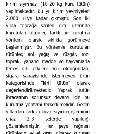
kırımı-sıyırması (16-20 kg kuru tütün)
yapılmaktadır. Bu yıl kırım yevmiyeleri
2.000 TL’ye kadar çıkmıştır. Son iki
yılda toprağa serilen örtü üzerinde
kurutulan tütünler, farklı bir kurutma
yöntemi olarak sıklıkla görülmeye
başlanmıştır. Bu yöntemle kurutulan
tütünler, ani yağış ve rüzgâr, toz-
toprak, yabancı madde ve hayvanlarla
temas gibi etkilere açık olduğundan,
sigara sanayisinde istenmeyen ürün
kategorisinde
“kirli tütün”
olarak
değerlendirilmektedir. Yaprak tütün
ihracatının sorunsuz devamı için bu
kurutma yöntemi terkedilmelidir.
Geçen
yıllardan farklı olarak sıyırma işleminin
enaz 2-3 seferde yapıldığı
gözlemlenmiştir. Her şeye rağmen
tütünlerini el el kırıp, dizerek kurutan