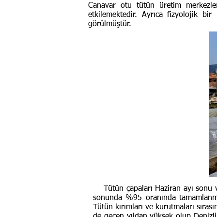
Canavar otu tütün üretim merkezle
etkilemektedir. Ayrıca fizyolojik bi
görülmüştür.
Tütün çapaları Haziran ayı sonu ve
sonunda %95 oranında tamamlanmışt
Tütün kırımları ve kurutmaları sırası
de geçen yıldan yüksek olup Denizli