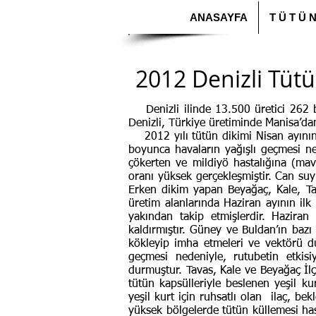
ANASAYFA
T Ü T Ü 
2012 Denizli Tüt
Denizli ilinde 13.500 üretici 262 bin
Denizli, Türkiye üretiminde Manisa’da
2012 yılı tütün dikimi Nisan ayının 
boyunca havaların yağışlı geçmesi ned
çökerten ve mildiyö hastalığına (mav
oranı yüksek gerçekleşmiştir. Can suyu
Erken dikim yapan Beyağaç, Kale, Ta
üretim alanlarında Haziran ayının ilk
yakından takip etmişlerdir. Haziran 
kaldırmıştır. Güney ve Buldan’ın bazı k
kökleyip imha etmeleri ve vektörü du
geçmesi nedeniyle, rutubetin etkis
durmuştur. Tavas, Kale ve Beyağaç İlç
tütün kapsülleriyle beslenen yeşil ku
yeşil kurt için ruhsatlı olan ilaç, be
yüksek bölgelerde tütün küllemesi hast