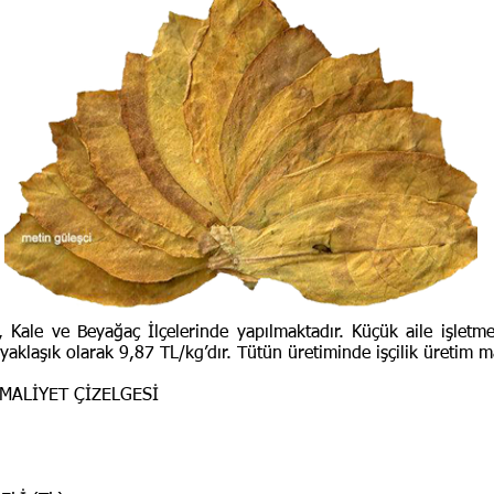
, Kale ve Beyağaç İlçelerinde yapılmaktadır. Küçük aile işlet
i yaklaşık olarak 9,87 TL/kg’dır. Tütün üretiminde işçilik üretim 
MALİYET ÇİZELGESİ