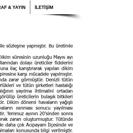
AF & YAYIN
İLETİŞİM
ile sözleşme yapmıştır. Bu üretimle
Dikim süresinin uzunluğu Mayıs ayı
rından dolayı üreticiler fidelerini
na ilaç karıştırarak yapılan dikim
piresine karşı mücadele yapılmıştır.
da zarar görmüştür. Denizli tütün
kleri ve tütün şirketleri hastalığı
lığının yayılma ihtimalini ortadan
örülüp üreticilerin bulaşık bitkileri
ir. Dikim dönemi havaların yağışlı
vaların ısınması sonucu yayılması
ştir. Temmuz ayının 20’sinden sonra
aprak zararı oluşturmuştur. Tütünde
çinde daha çok Acıpayam İlçesinde ve
lmaları konusunda bilgi verilmiştir.