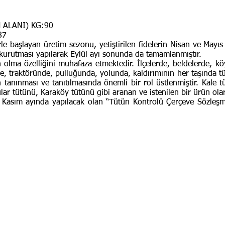
 ALANI) KG:90
87
rle başlayan üretim sezonu, yetiştirilen fidelerin Nisan ve Mayıs 
 kurutması yapılarak Eylül ayı sonunda da tamamlanmıştır.
ma özelliğini muhafaza etmektedir. İlçelerde, beldelerde, köy
e, traktöründe, pulluğunda, yolunda, kaldırımının her taşında tüt
 tanınması ve tanıtılmasında önemli bir rol üstlenmiştir. Kale
ular tütünü, Karaköy tütünü gibi aranan ve istenilen bir ürün ola
Kasım ayında yapılacak olan “Tütün Kontrolü Çerçeve Sözleşme