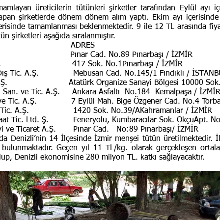
ayan üreticilerin tütünleri şirketler tarafından Eylül ayı i
 yapan şirketlerde dönem dönem alım yaptı. Ekim ayı içerisind
çerisinde tamamlanması beklenmektedir. 9 ile 12 TL arasında fiy
n şirketleri aşağıda sıralanmıştır.
 ADI ADRES
 Pınar Cad. No.89 Pınarbaşı / İZMİR
Ş. 417 Sok. No.1Pınarbaşı / İZMİR
Tic. A.Ş. Mebusan Cad. No.145/1 Fındıklı / İSTANB
Atatürk Organize Sanayi Bölgesi 10000 Sok. No.
e Tic. A.Ş. Ankara Asfaltı No.184 Kemalpaşa / İZMİ
. A.Ş. 7 Eylül Mah. Bige Özgener Cad. No.4 Torbalı
c. A.Ş. 1420 Sok. No.39/AKahramanlar / İZMİR
c. Ltd. Ş. Feneryolu, Kumbaracılar Sok. OkçuApt. No
icaret A.Ş. Pınar Cad. No:89 Pınarbaşı/ İZMİR
nizli’nin 14 İlçesinde İzmir menşei tütün üretilmektedir. İlim
a bulunmaktadır. Geçen yıl 11 TL/kg. olarak gerçekleşen ortal
up, Denizli ekonomisine 280 milyon TL. katkı sağlayacaktır.