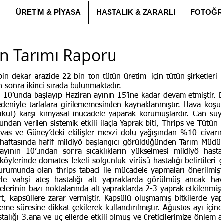
N
ÜRETİM & PİYASA
HASTALIK & ZARARLI
FOTOĞR
ün Tarımı Raporu
 dekar arazide 22 bin ton tütün üretimi için tütün şirketleri 
n sonra ikinci sırada bulunmaktadır.
10’unda başlayıp Haziran ayının 15’ine kadar devam etmiştir. 
eniyle tarlalara girilememesinden kaynaklanmıştır. Hava koşulla
iküf) karşı kimyasal mücadele yaparak korumuşlardır. Can suyu
ndan verilen sistemik etkili ilaçla Yaprak biti, Thrips ve Tütün 
vas ve Güney’deki ekilişler mevzi dolu yağışından %10 civarın
 haftasında hafif mildiyö başlangıcı görüldüğünden Tarım Müdürlü
ayının 10’undan sonra sıcaklıkların yükselmesi mildiyö hasta
öylerinde domates lekeli solgunluk virüsü hastalığı belirtileri g
rumunda olan thrips tabaci ile mücadele yapmaları önerilmişt
iyle vahşi ateş hastalığı alt yapraklarda görülmüş ancak ha
elerinin bazı noktalarında alt yapraklarda 2-3 yaprak etkilenmi
rt, kapsüllere zarar vermiştir. Kapsülü oluşmamış bitkilerde y
kleme süresine dikkat çekilerek kullandırılmıştır. Ağustos ayı i
alığı 3.ana ve uç ellerde etkili olmuş ve üreticilerimize önlem a