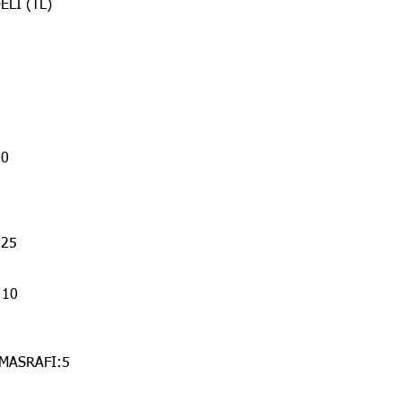
Lİ (TL)
30
:25
:10
 MASRAFI:5