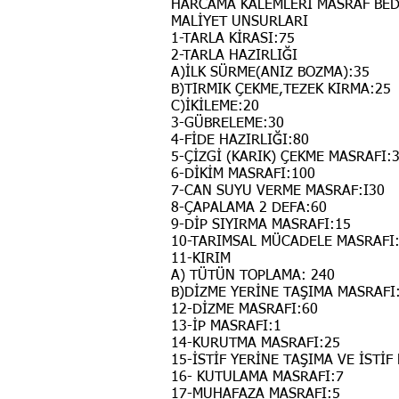
HARCAMA KALEMLERİ MASRAF BEDE
MALİYET UNSURLARI
1-TARLA KİRASI:75
2-TARLA HAZIRLIĞI
A)İLK SÜRME(ANIZ BOZMA):35
B)TIRMIK ÇEKME,TEZEK KIRMA:25
C)İKİLEME:20
3-GÜBRELEME:30
4-FİDE HAZIRLIĞI:80
5-ÇİZGİ (KARIK) ÇEKME MASRAFI:
6-DİKİM MASRAFI:100
7-CAN SUYU VERME MASRAF:I30
8-ÇAPALAMA 2 DEFA:60
9-DİP SIYIRMA MASRAFI:15
10-TARIMSAL MÜCADELE MASRAFI
11-KIRIM
A) TÜTÜN TOPLAMA: 240
B)DİZME YERİNE TAŞIMA MASRAFI
12-DİZME MASRAFI:60
13-İP MASRAFI:1
14-KURUTMA MASRAFI:25
15-İSTİF YERİNE TAŞIMA VE İSTİF
16- KUTULAMA MASRAFI:7
17-MUHAFAZA MASRAFI:5