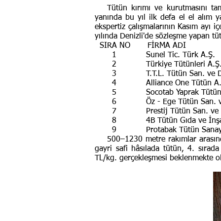
Tütün kırımı ve kurutmasını tamaml
yanında bu yıl ilk defa el el alım
ekspertiz çalışmalarının Kasım ayı i
yılında Denizli'de sözleşme yapan tütü
SIRA NO FİRMA
1 Sunel Tic. Türk A.Ş.
2 Türkiye Tütünleri A.
3 T.T.L. Tütün San. ve Dış 
4 Alliance One Tütün A.Ş. 
5 Socotab Yaprak Tütün San. v
6 Öz - Ege Tütün San. ve Tic
7 Prestij Tütün San. ve Ti
8 4B Tütün Gıda ve İnşaat Ti
9 Protabak Tütün Sanayi ve T
500–1230 metre rakımlar arasında De
gayri safi hâsılada tütün, 4. sırad
TL/kg. gerçekleşmesi beklenmekte ol