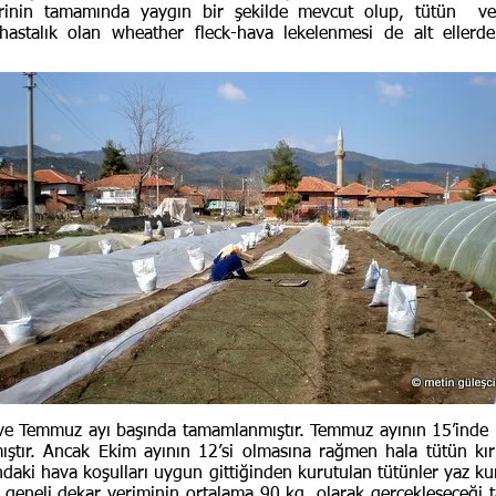
rinin tamamında yaygın bir şekilde mevcut olup, tütün ver
r hastalık olan wheather fleck-hava lekelenmesi de alt eller
 Temmuz ayı başında tamamlanmıştır. Temmuz ayının 15’inde kı
ır. Ancak Ekim ayının 12’si olmasına rağmen hala tütün kırım
ndaki hava koşulları uygun gittiğinden kurutulan tütünler yaz kur
 geneli dekar veriminin ortalama 90 kg. olarak gerçekleşeceği t