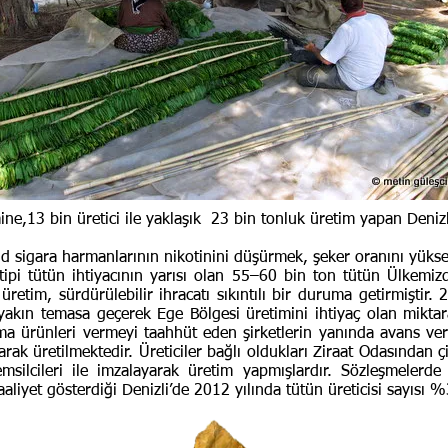
ne,13 bin üretici ile yaklaşık 23 bin tonluk üretim yapan Denizli
d sigara harmanlarının nikotinini düşürmek, şeker oranını yükse
tipi tütün ihtiyacının yarısı olan 55–60 bin ton tütün Ülkemi
üretim, sürdürülebilir ihracatı sıkıntılı bir duruma getirmişti
ile yakın temasa geçerek Ege Bölgesi üretimini ihtiyaç olan mik
uma ürünleri vermeyi taahhüt eden şirketlerin yanında avans ve
rak üretilmektedir. Üreticiler bağlı oldukları Ziraat Odasından ç
temsilcileri ile imzalayarak üretim yapmışlardır. Sözleşmelerde
aaliyet gösterdiği Denizli’de 2012 yılında tütün üreticisi sayısı %