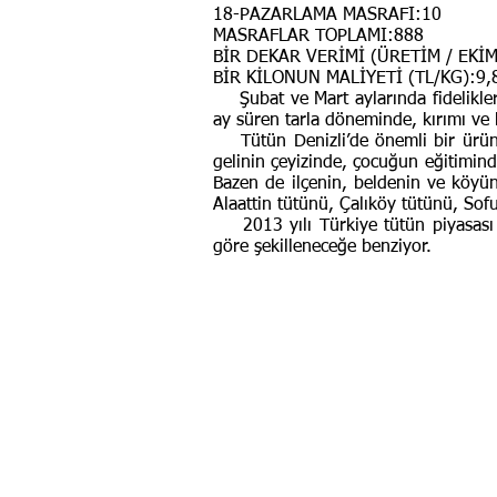
18-PAZARLAMA MASRAFI:10
MASRAFLAR TOPLAMI:888
BİR DEKAR VERİMİ (ÜRETİM / EKİM
BİR KİLONUN MALİYETİ (TL/KG):9,
Şubat ve Mart aylarında fidelikle
ay süren tarla döneminde, kırımı ve
Tütün Denizli’de önemli bir ürün ol
gelinin çeyizinde, çocuğun eğitimind
Bazen de ilçenin, beldenin ve köyün
Alaattin tütünü, Çalıköy tütünü, Sof
2013 yılı Türkiye tütün piyasası 
göre şekilleneceğe benziyor.
Bu kodu kopyalayıp sitenize yapıştırın.